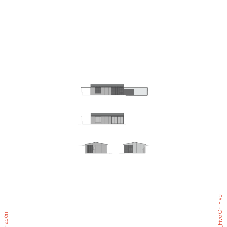
Diseños____Five Oh Five
almacén